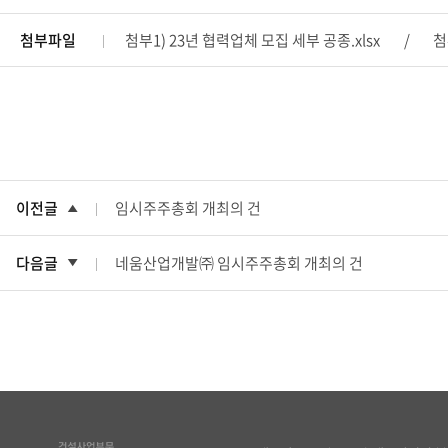
첨부파일
첨부1) 23년 협력업체 모집 세부 공종.xlsx
첨
이전글
임시주주총회 개최의 건
다음글
네움산업개발㈜ 임시주주총회 개최의 건