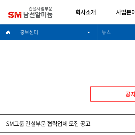
회사소개
사업분
홍보센터
뉴스
인사말
건축사업
남선알미늄 건설사
주택사업
업부문
토목사업
기업문화
플랜트사
연혁
해외사업
윤리경영
품질경영
공
찾아오시는길
SM그룹 건설부문 협력업체 모집 공고