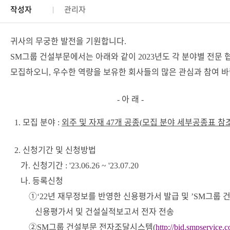
작성자
관리자
귀사의 무궁한 발전을 기원합니다
.
그룹 건설부문에서는 아래와 같이
년도 각 분야별 전문
SM
2023
모집하오니
우수한 역량을 보유한 회사들의 많은 관심과 참여 
,
아 래
-
-
모집 분야
외주 및 자재
개 공종
모집 분야 세부공종표 참
1.
:
47
(
신청기간 및 신청방법
2.
가
신청기간
.
: '23.06.26 ~ '23.07.20
나
등록신청
.
①
년 재무정보를 반영한 신용평가서 발급 및
그룹 
‘22
’SM
신용평가서 및 건설실적보고서 전자 전송
②
그룹 건설부문 전자조달시스템
SM
(
http://bid.smpservice.c