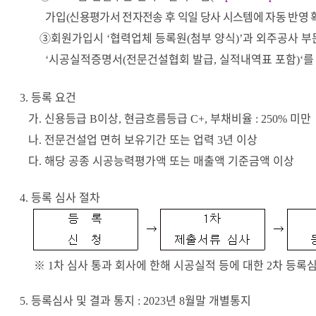
가입
신용평가서 전자전송 후 익일 당사 시스템에 자동 반영 
(
③
회원가입시
협력업체 등록원
첨부 양식
과 외주공사 부
‘
(
)’
시공실적증명서
전문건설협회 발급
실적내역표 포함
를
‘
(
,
)‘
등록 요건
3.
가
신용등급
이상
현금흐름등급
부채비율
미만
.
B
,
C+,
: 250%
나
전문건설업 면허 보유기간 또는 업력
년 이상
.
3
다
해당 공종 시공능력평가액 또는 매출액 기준금액 이상
.
등록 심사 절차
4.
※
차 심사 통과 회사에 한해 시공실적 등에 대한
차 등록
1
2
등록심사 및 결과 통지
년
월말 개별통지
5.
: 2023
8