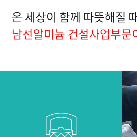
온 세상이 함께 따뜻해질 
남선알미늄 건설사업부문