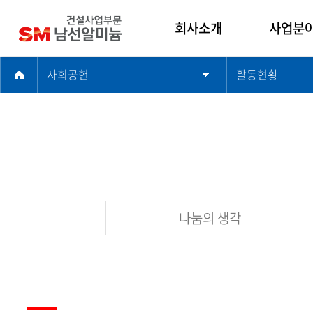
회사소개
사업분
사회공헌
활동현황
인사말
건축사업
남선알미늄 건설사
주택사업
업부문
토목사업
기업문화
플랜트사
연혁
해외사업
윤리경영
품질경영
나눔의 생각
찾아오시는길