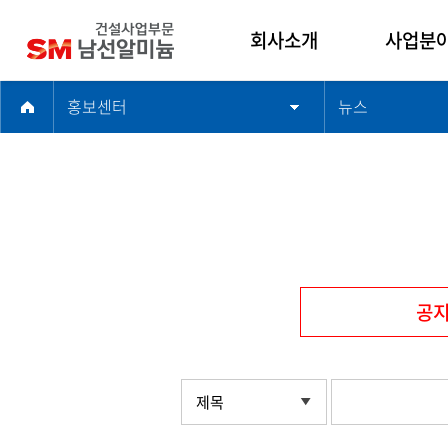
회사소개
사업분
홍보센터
뉴스
인사말
건축사업
남선알미늄 건설사
주택사업
업부문
토목사업
기업문화
플랜트사
연혁
해외사업
윤리경영
품질경영
공
찾아오시는길
제목